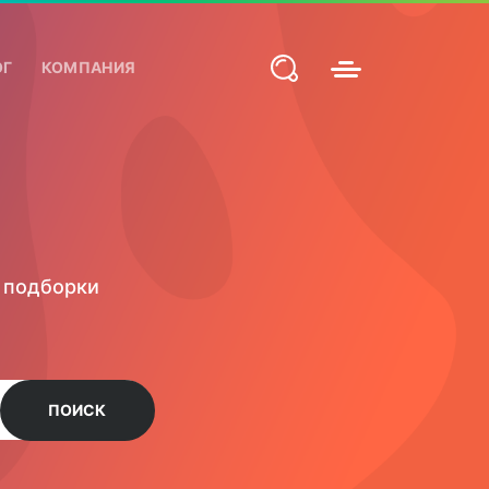
ОГ
КОМПАНИЯ
ПРИЛОЖЕНИЙ
ТЕХНИЧЕСКАЯ
VPS
СЕРВЕРЫ ДЛЯ
 продвижение и
Расширения для сайтов и
Администрирование и
СЕРВЕРЫ
BITRIX И CRM
ж
мобильные приложения
сопровождение
бизнеса
Расширения для сайта
Продвижение и
оптимизация
, подборки
иентов
Боты для Telegram
Администрирование
терия и
Мобильные приложения
сайтов
Администрирование
ПОИСК
серверов
Внедрение и поддержка
с-
CRM