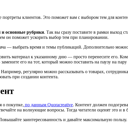
 портреты клиентов. Это поможет вам с выбором тем для контент
 и основные рубрики
. Так вы сразу поставите в рамки выход с
щем он поможет ускорить выбор тем при планировании.
ача — выбрать время и темы публикаций. Дополнительно можно 
овить материал к указанному дню — просто перенесите его. Ко
амените его на тот, который можно поставить на паузу на пару 
. Например, регулярно можно рассказывать о товарах, сотрудни
овать при создании контента.
тент
 о покупке,
по данным Quoracreative
. Контент должен подогрева
вечайте на волнующие вопросы. Тогда читатели оценят это и в
овышайте заинтересованность и давайте максимальную пользу.