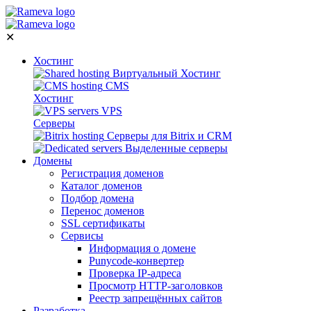
✕
Хостинг
Виртуальный Хостинг
CMS
Хостинг
VPS
Серверы
Серверы для Bitrix и CRM
Выделенные серверы
Домены
Регистрация доменов
Каталог доменов
Подбор домена
Перенос доменов
SSL сертификаты
Сервисы
Информация о домене
Punycode-конвертер
Проверка IP-адреса
Просмотр HTTP-заголовков
Реестр запрещённых сайтов
Разработка