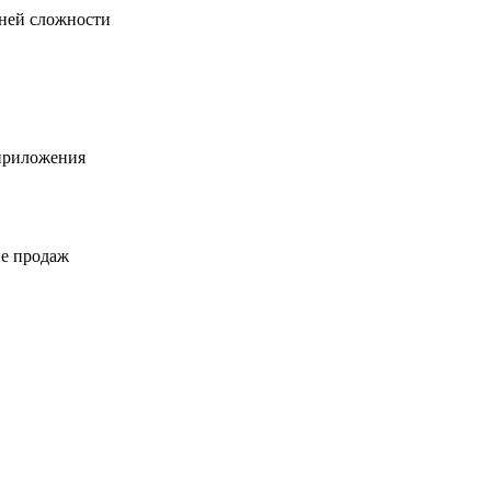
вней сложности
приложения
ие продаж